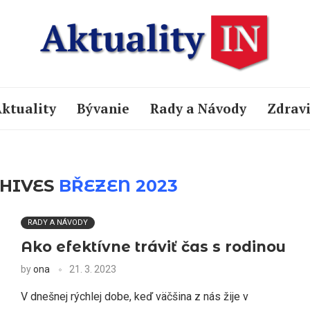
ktuality
Bývanie
Rady a Návody
Zdrav
HIVES
BŘEZEN 2023
RADY A NÁVODY
Ako efektívne tráviť čas s rodinou
by
ona
21. 3. 2023
V dnešnej rýchlej dobe, keď väčšina z nás žije v