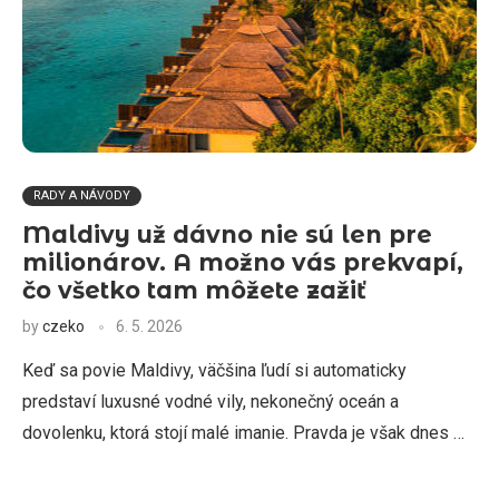
RADY A NÁVODY
Maldivy už dávno nie sú len pre
milionárov. A možno vás prekvapí,
čo všetko tam môžete zažiť
by
czeko
6. 5. 2026
Keď sa povie Maldivy, väčšina ľudí si automaticky
predstaví luxusné vodné vily, nekonečný oceán a
dovolenku, ktorá stojí malé imanie. Pravda je však dnes …