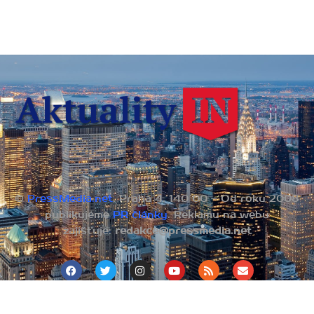
©
PressMedia.net
, Praha 4, 140 00 – Od roku 2008
publikujeme
PR články
. Reklamu na webu
zajišťuje:
redakce@pressmedia.net