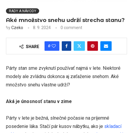
RADY A NÁVODY
Aké množstvo snehu udrží strecha stanu?
by
Czeko
8. 9. 2024
0 comment
0
SHARE
Párty stan sme zvyknutí používať najmä v lete. Niektoré
modely ale zvládnu dokonca aj zaťaženie snehom. Aké
množstvo snehu vlastne udrží?
Aká je únosnosť stanu v zime
Párty v lete je bežná, slnečné počasie na príjemné
posedenie láka. Stačí pár kusov nábytku, ako je
skladací