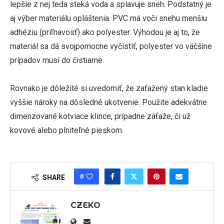
lepšie z nej teda steká voda a splavuje sneh. Podstatný je
aj výber materiálu opláštenia. PVC má voči snehu menšiu
adhéziu (priľnavosť) ako polyester. Výhodou je aj to, že
materiál sa dá svojpomocne vyčistiť, polyester vo väčšine
prípadov musí do čistiarne.
Rovnako je dôležité si uvedomiť, že zaťažený stan kladie
vyššie nároky na dôsledné ukotvenie. Použite adekvátne
dimenzované kotviace klince, prípadne záťaže, či už
kovové alebo plniteľné pieskom.
0
SHARE
CZEKO