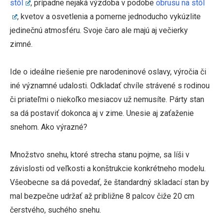
stôl
, prípadne nejaká výzdoba v podobe
obrusu na stôl
, kvetov a osvetlenia a pomerne jednoducho vykúzlite
jedinečnú atmosféru. Svoje čaro ale majú aj večierky
zimné.
Ide o ideálne riešenie pre narodeninové oslavy, výročia či
iné významné udalosti. Odkladať chvíle strávené s rodinou
či priateľmi o niekoľko mesiacov už nemusíte. Párty stan
sa dá postaviť dokonca aj v zime. Unesie aj zaťaženie
snehom. Ako výrazné?
Množstvo snehu, ktoré strecha stanu pojme, sa líši v
závislosti od veľkosti a konštrukcie konkrétneho modelu.
Všeobecne sa dá povedať, že štandardný skladací stan by
mal bezpečne udržať až približne 8 palcov čiže 20 cm
čerstvého, suchého snehu.