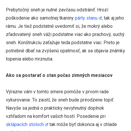
Prebytočný sneh je nutné zavčasu odstrániť. Hrozí
poškodenie ako samotnej tkaniny
párty stanu
, tak aj jeho
rámu. Je tiež podstatné uvedomiť si, že mokrý alebo
zľadovatený sneh váži podstatne viac ako prachový, suchý
sneh. Konštrukciu zaťažuje teda podstatne viac. Preto je
potrebné dbať na zvýšenú opatrnosť, ak sa objavia známky
topenia alebo mrznutia.
Ako sa postarať o stan počas zimných mesiacov
Výrazne vám v tomto smere pomôže v prvom rade
vykurovanie. To zaistí, že sneh bude prirodzene topiť.
Navyše sa jedná o prakticky nevyhnutný doplnok
vzhľadom na komfort vašich hostí. Posedenie pri
sklápacích stoloch
tak môže byť dokonca aj v chlade