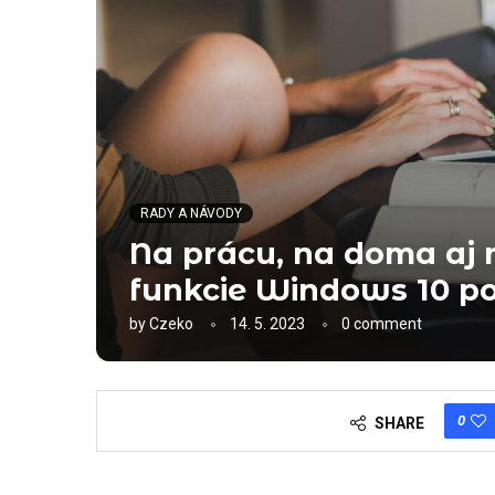
RADY A NÁVODY
Na prácu, na doma aj n
funkcie Windows 10 po
by
Czeko
14. 5. 2023
0 comment
0
SHARE