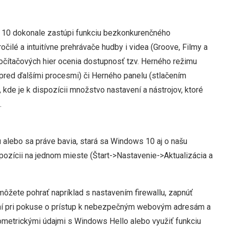
10 dokonale zastúpi funkciu bezkonkurenčného
očilé a intuitívne prehrávače hudby i videa (Groove, Filmy a
očítačových hier ocenia dostupnosť tzv. Herného režimu
pred ďalšími procesmi) či Herného panelu (stlačením
kde je k dispozícii množstvo nastavení a nástrojov, ktoré
.
ujú alebo sa práve bavia, stará sa Windows 10 aj o našu
ozícii na jednom mieste (Štart->Nastavenie->Aktualizácia a
môžete pohrať napríklad s nastavením firewallu, zapnúť
ovaní pri pokuse o prístup k nebezpečným webovým adresám a
ometrickými údajmi s Windows Hello alebo využiť funkciu