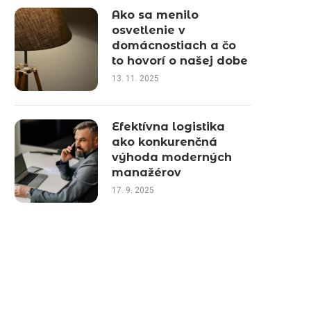
Ako sa menilo
osvetlenie v
domácnostiach a čo
to hovorí o našej dobe
13. 11. 2025
Efektívna logistika
ako konkurenčná
výhoda moderných
manažérov
17. 9. 2025