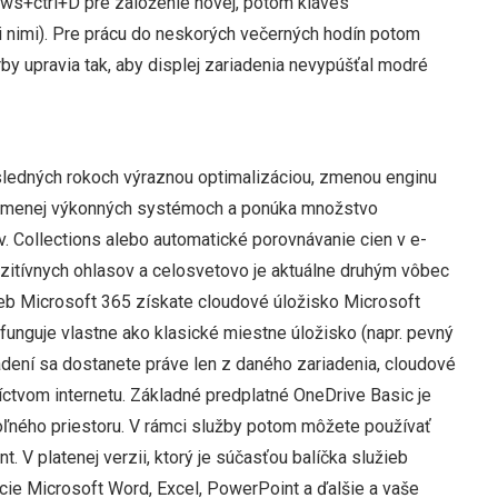
ows+ctrl+D pre založenie novej, potom kláves
 nimi). Pre prácu do neskorých večerných hodín potom
rby upravia tak, aby displej zariadenia nevypúšťal modré
osledných rokoch výraznou optimalizáciou, zmenou enginu
 na menej výkonných systémoch a ponúka množstvo
zv. Collections alebo automatické porovnávanie cien v e-
pozitívnych ohlasov a celosvetovo je aktuálne druhým vôbec
ieb Microsoft 365 získate cloudové úložisko Microsoft
unguje vlastne ako klasické miestne úložisko (napr. pevný
ariadení sa dostanete práve len z daného zariadenia, cloudové
íctvom internetu. Základné predplatné OneDrive Basic je
voľného priestoru. V rámci služby potom môžete používať
. V platenej verzii, ktorý je súčasťou balíčka služieb
cie Microsoft Word, Excel, PowerPoint a ďalšie a vaše