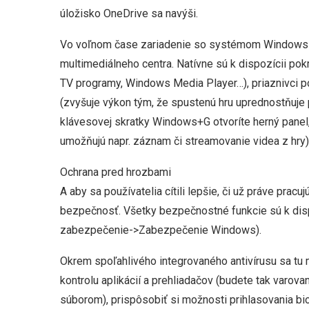
úložisko OneDrive sa navýši.
Vo voľnom čase zariadenie so systémom Windows 
multimediálneho centra. Natívne sú k dispozícii pokr
TV programy, Windows Media Player…), priaznivci p
(zvyšuje výkon tým, že spustenú hru uprednostňuje 
klávesovej skratky Windows+G otvoríte herný panel, 
umožňujú napr. záznam či streamovanie videa z hry)
Ochrana pred hrozbami
A aby sa používatelia cítili lepšie, či už práve prac
bezpečnosť. Všetky bezpečnostné funkcie sú k disp
zabezpečenie->Zabezpečenie Windows).
Okrem spoľahlivého integrovaného antivírusu sa tu 
kontrolu aplikácií a prehliadačov (budete tak var
súborom), prispôsobiť si možnosti prihlasovania bi