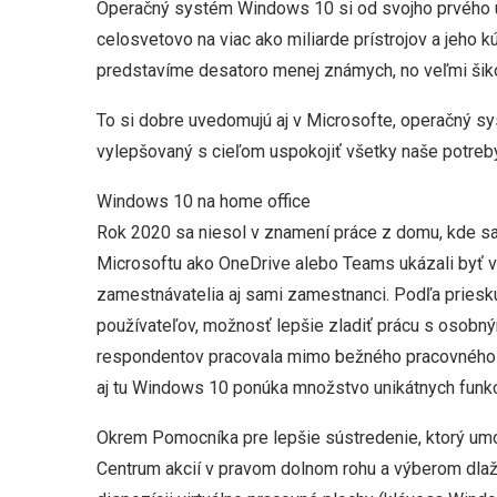
Operačný systém Windows 10 si od svojho prvého uv
celosvetovo na viac ako miliarde prístrojov a jeho k
predstavíme desatoro menej známych, no veľmi šiko
To si dobre uvedomujú aj v Microsofte, operačný s
vylepšovaný s cieľom uspokojiť všetky naše potreb
Windows 10 na home office
Rok 2020 sa niesol v znamení práce z domu, kde s
Microsoftu ako OneDrive alebo Teams ukázali byť v
zamestnávatelia aj sami zamestnanci. Podľa priesk
používateľov, možnosť lepšie zladiť prácu s osobný
respondentov pracovala mimo bežného pracovného č
aj tu Windows 10 ponúka množstvo unikátnych funkci
Okrem Pomocníka pre lepšie sústredenie, ktorý umož
Centrum akcií v pravom dolnom rohu a výberom dlaž