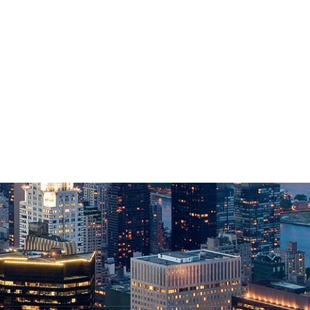
ečo sa oplatí študovať MBA?
Hľadáte kvalitné záhra
sedenie na chalupu či 
20. 7. 2025
záhrady? Vieme, kde ho.
30. 6. 2025