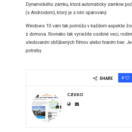
Dynamického zámku, ktorá automaticky zamkne počí
(s Androidom), ktorý je s ním spárovaný.
Windows 10 vám tak pomôžu v každom aspekte života.
z domova. Rovnako tak vyriešite osobné veci, rodin
sledovaním obľúbených filmov alebo hraním hier. J
potreby.
0
SHARE
CZEKO