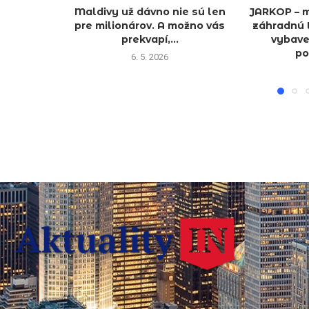
Maldivy už dávno nie sú len
JARKOP – m
pre milionárov. A možno vás
záhradnú 
prekvapí,...
vybave
po
6. 5. 2026