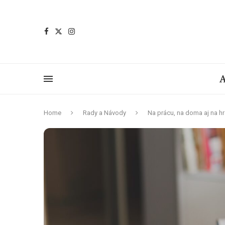
A
Home
Rady a Návody
Na prácu, na doma aj na h