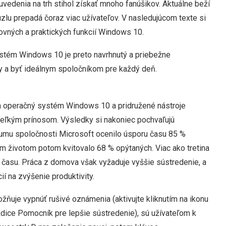
edenia na trh stihol získať mnoho fanúšikov. Aktuálne beží
úzlu prepadá čoraz viac užívateľov. V nasledujúcom texte si
vných a praktických funkcií Windows 10.
ystém Windows 10 je preto navrhnutý a priebežne
y a byť ideálnym spoločníkom pre každý deň.
a operačný systém Windows 10 a pridružené nástroje
eľkým prínosom. Výsledky si nakoniec pochvaľujú
umu spoločnosti Microsoft ocenilo úsporu času 85 %
m životom potom kvitovalo 68 % opýtaných. Viac ako tretina
asu. Práca z domova však vyžaduje vyššie sústredenie, a
í na zvýšenie produktivity.
ňuje vypnúť rušivé oznámenia (aktivujte kliknutím na ikonu
dice Pomocník pre lepšie sústredenie), sú užívateľom k