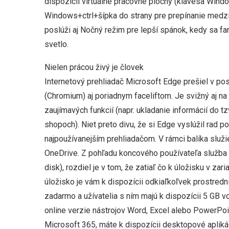
dispozícii virtuálne pracovné plochy (klávesa Wind
Windows+ctrl+šípka do strany pre prepínanie medzi
poslúži aj Nočný režim pre lepší spánok, kedy sa fa
svetlo.
Nielen prácou živý je človek
Internetový prehliadač Microsoft Edge prešiel v p
(Chromium) aj poriadnym faceliftom. Je svižný aj
zaujímavých funkcií (napr. ukladanie informácií do t
shopoch). Niet preto divu, že si Edge vyslúžil rad 
najpoužívanejším prehliadačom. V rámci balíka služ
OneDrive. Z pohľadu koncového používateľa služba f
disk), rozdiel je v tom, že zatiaľ čo k úložisku v z
úložisko je vám k dispozícii odkiaľkoľvek prostredn
zadarmo a užívatelia s ním majú k dispozícii 5 GB 
online verzie nástrojov Word, Excel alebo PowerPoint
Microsoft 365, máte k dispozícii desktopové apliká